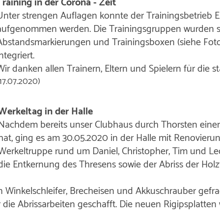
Training in der Corona - Zeit
Unter strengen Auflagen konnte der Trainingsbetrieb 
aufgenommen werden. Die Trainingsgruppen wurden sta
Abstandsmarkierungen und Trainingsboxen (siehe Foto
ntegriert.
Wir danken allen Trainern, Eltern und Spielern für die s
(17.07.2020)
Werkeltag in der Halle
Nachdem bereits unser Clubhaus durch Thorsten ein
hat, ging es am 30.05.2020 in der Halle mit Renovierun
Werkeltruppe rund um Daniel, Christopher, Tim und Leo 
die Entkernung des Thresens sowie der Abriss der Hol
en Winkelschleifer, Brecheisen und Akkuschrauber gefra
r die Abrissarbeiten geschafft. Die neuen Rigipsplatte